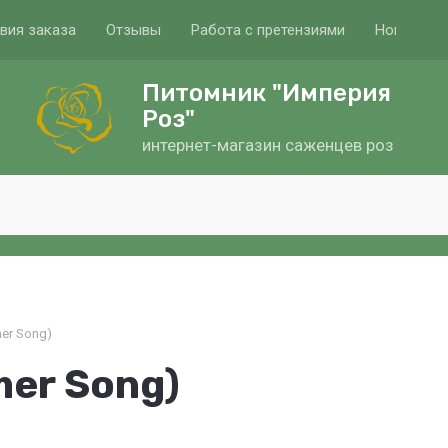
вия заказа
Отзывы
Работа с претензиями
Новости и
Питомник "Империя
Роз"
интернет-магазин саженцев роз
er Song)
er Song)