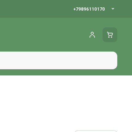
 акции
+79896110170