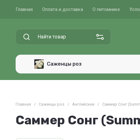
Главная
Оплата и доставка
О питомнике
Усло
Саженцы роз
Главная
/
Саженцы роз
/
Английские
/
Саммер Сонг (Summ
Саммер Сонг (Summ