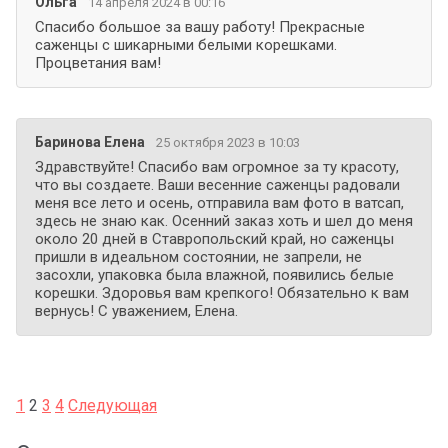
Ольга
14 апреля 2024 в 00:16
Спасибо большое за вашу работу! Прекрасные
саженцы с шикарными белыми корешками.
Процветания вам!
Баринова Елена
25 октября 2023 в 10:03
Здравствуйте! Спасибо вам огромное за ту красоту,
что вы создаете. Ваши весенние саженцы радовали
меня все лето и осень, отправила вам фото в ватсап,
здесь не знаю как. Осенний заказ хоть и шел до меня
около 20 дней в Ставропольский край, но саженцы
пришли в идеальном состоянии, не запрели, не
засохли, упаковка была влажной, появились белые
корешки. Здоровья вам крепкого! Обязательно к вам
вернусь! С уважением, Елена.
1
2
3
4
Следующая