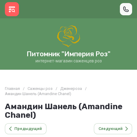
Питомник "Империя Роз"
интернет-магазин саженцев роз
Главная
/
Саженцы роз
/
Дженероза
/
Амандин Шанель (Amandine Chanel)
Амандин Шанель (Amandine
Chanel)
Предыдущий
Следующий