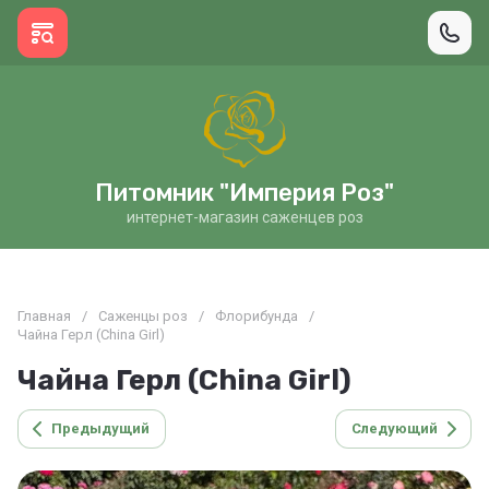
Питомник "Империя Роз"
интернет-магазин саженцев роз
Главная
/
Саженцы роз
/
Флорибунда
/
Чайна Герл (China Girl)
Чайна Герл (China Girl)
Предыдущий
Следующий