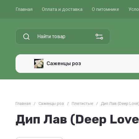
Главная
Оплата и доставка
О питомнике
Усло
Саженцы роз
Главная
/
Саженцы роз
/
Плетистые
/
Дип Лав (Deep Love
Дип Лав (Deep Love