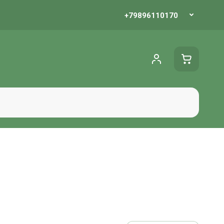
 акции
+79896110170