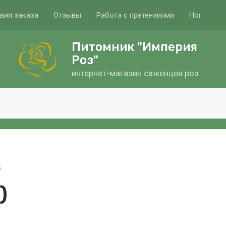
вия заказа
Отзывы
Работа с претензиями
Новости и
Питомник "Империя
Роз"
интернет-магазин саженцев роз
)
)